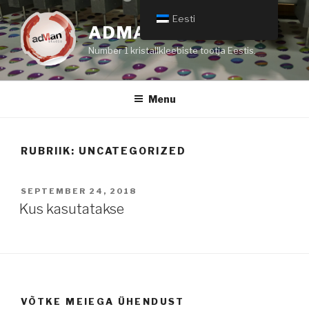
Skip
Eesti
to
ADMAN DOMING
content
Number 1 kristallkleebiste tootja Eestis.
Menu
RUBRIIK:
UNCATEGORIZED
POSTED
SEPTEMBER 24, 2018
ON
Kus kasutatakse
VÕTKE MEIEGA ÜHENDUST