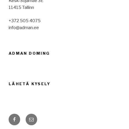
Kesk-Sõjamäe 3E
11415 Tallinn
+372 505 4075
info@adman.ee
ADMAN DOMING
LÄHETÄ KYSELY
Facebook
Email