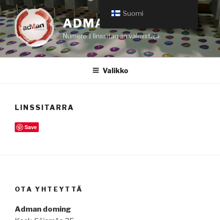
Siirry
Suomi
sisältöön
ADMAN DOMING
Numero 1 linssitarran valmistaja.
Valikko
LINSSITARRA
Save
OTA YHTEYTTÄ
Adman doming